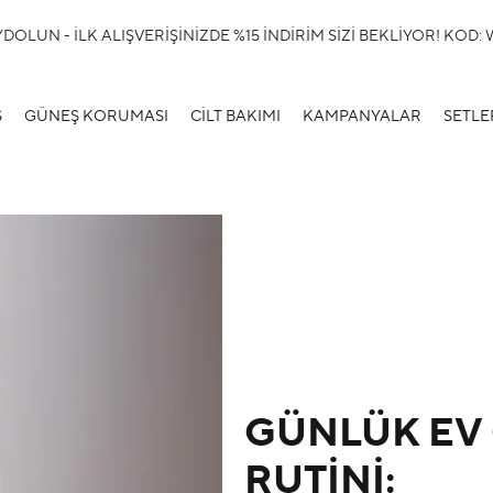
OLUN - İLK ALIŞVERİŞİNİZDE %15 İNDİRİM SİZİ BEKLİYOR! KOD
S
GÜNEŞ KORUMASI
CİLT BAKIMI
KAMPANYALAR
SETLE
GÜNLÜK EV 
RUTİNİ: