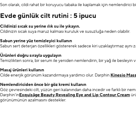
Son olarak, cildi rahat bir koruyucu tabaka ile kaplamak için nemlendirici bi
Evde günlük cilt rutini : 5 ipucu
Cildinizi sıcak su yerine ılık su ile yıkayın.
Cildinizin sıcak suya maruz kalması kuruluk ve susuzluğa neden olabilir.
Sabun yerine yüz temizleyici kullanın
Sabun sert deterjan özellikleri göstererek sadece kiri uzaklaştırmaz aynı
Ürünleri doğru sırayla uygulayın
Temizlikten sonra, bir serum ile yeniden nemlendirin, bir yağ ile besleyin v
Masaj ürünleri kullanın
Cilde enerjik görünüm kazandırmaya yardımcı olur. Darphin
Kinesio Mas
Nemlendiriciden önce bir göz kremi kullanın
Göz çevresindeki cilt, yüzün geri kalanından daha incedir ve farklı bir ne
Darphin'in
Exquisâge Beauty Revealing Eye and Lip Contour Cream
ürü
görünümünün azalmasını destekler.