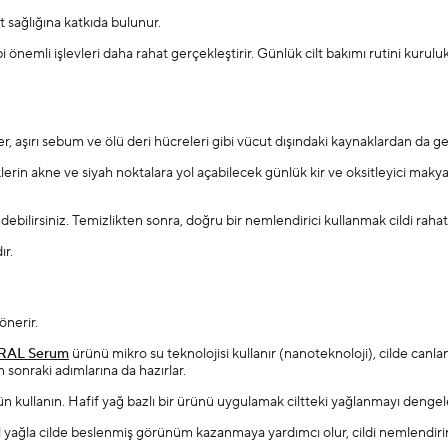
lt sağlığına katkıda bulunur.
önemli işlevleri daha rahat gerçekleştirir. Günlük cilt bakımı rutini kuruluk
 ter, aşırı sebum ve ölü deri hücreleri gibi vücut dışındaki kaynaklardan da ge
in akne ve siyah noktalara yol açabilecek günlük kir ve oksitleyici makyaj
ebilirsiniz. Temizlikten sonra, doğru bir nemlendirici kullanmak cildi rahatl
ır.
 önerir.
RAL Serum
ürünü mikro su teknolojisi kullanır (nanoteknoloji), cilde ca
n sonraki adımlarına da hazırlar.
rün kullanın. Hafif yağ bazlı bir ürünü uygulamak ciltteki yağlanmayı dengel
el yağla cilde beslenmiş görünüm kazanmaya yardımcı olur, cildi nemlendiri