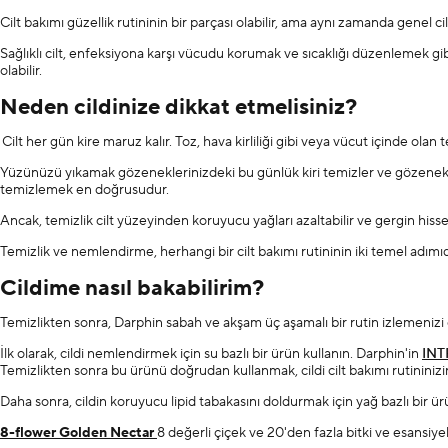
Cilt bakımı güzellik rutininin bir parçası olabilir, ama aynı zamanda genel ci
Sağlıklı cilt, enfeksiyona karşı vücudu korumak ve sıcaklığı düzenlemek gibi 
olabilir.
Neden cildinize dikkat etmelisiniz?
Cilt her gün kire maruz kalır. Toz, hava kirliliği gibi veya vücut içinde olan
Yüzünüzü yıkamak gözeneklerinizdeki bu günlük kiri temizler ve gözenekler
temizlemek en doğrusudur.
Ancak, temizlik cilt yüzeyinden koruyucu yağları azaltabilir ve gergin hissed
Temizlik ve nemlendirme, herhangi bir cilt bakımı rutininin iki temel adımıd
Cildime nasıl bakabilirim?
Temizlikten sonra, Darphin sabah ve akşam üç aşamalı bir rutin izlemenizi
İlk olarak, cildi nemlendirmek için su bazlı bir ürün kullanın. Darphin'in
INT
Temizlikten sonra bu ürünü doğrudan kullanmak, cildi cilt bakımı rutininizi
Daha sonra, cildin koruyucu lipid tabakasını doldurmak için yağ bazlı bir ü
8-flower Golden Nectar
8 değerli çiçek ve 20'den fazla bitki ve esansiy