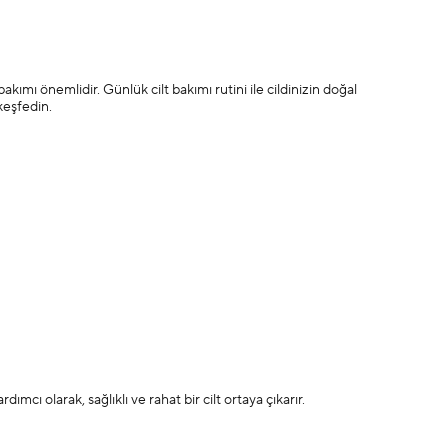
t bakımı önemlidir. Günlük cilt bakımı rutini ile cildinizin doğal
 keşfedin.
ımcı olarak, sağlıklı ve rahat bir cilt ortaya çıkarır.