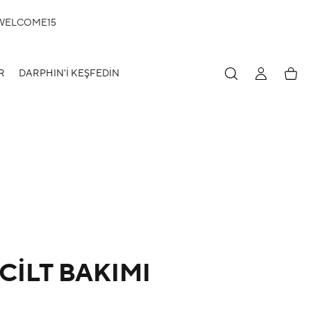
: WELCOME15
HESABIM
Hesa
R
DARPHIN'İ KEŞFEDİN
CİLT BAKIMI