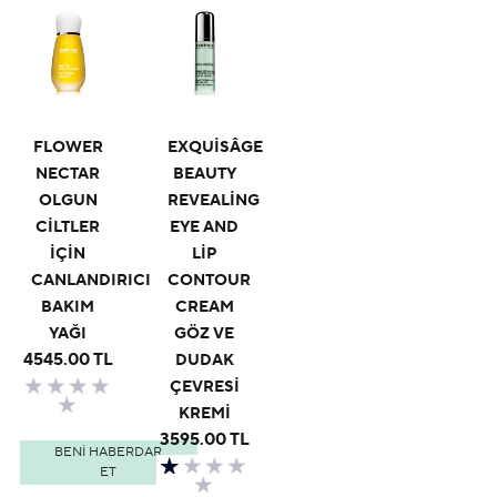
FLOWER
EXQUISÂGE
NECTAR
BEAUTY
OLGUN
REVEALING
CILTLER
EYE AND
İÇIN
LIP
CANLANDIRICI
CONTOUR
BAKIM
CREAM
YAĞI
GÖZ VE
4545.00 TL
DUDAK
ÇEVRESI
KREMI
3595.00 TL
BENI HABERDAR
ET