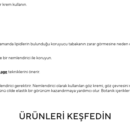
r krem kullanın.
 zamanda lipidlerin bulunduğu koruyucu tabakanın zarar görmesine neden ol
e bir nemlendirici ile koruyun.
sage
tekniklerini önerir.
mlendirici gerektirir. Nemlendirici olarak kullanılan göz kremi, göz çevres
nü cilde elastik bir görünüm kazandırmaya yardımcı olur. Botanik içeriklerle
ÜRÜNLERİ KEŞFEDİN