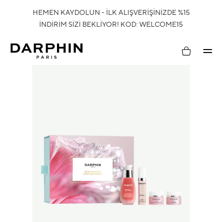
HEMEN KAYDOLUN - İLK ALIŞVERİŞİNİZDE %15
İNDİRİM SİZİ BEKLİYOR! KOD: WELCOME15
Hesabım