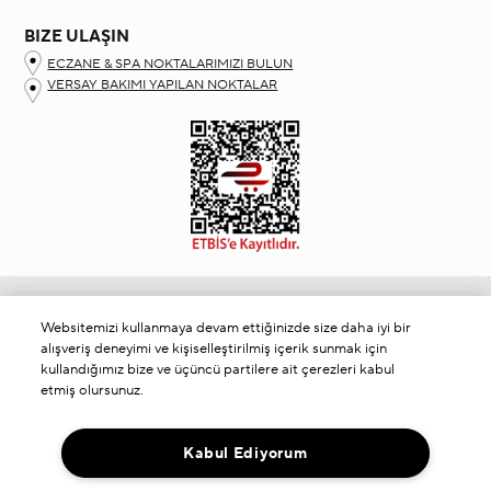
BIZE ULAŞIN
ECZANE & SPA NOKTALARIMIZI BULUN
VERSAY BAKIMI YAPILAN NOKTALAR
Müşteri Hizmetleri
Websitemizi kullanmaya devam ettiğinizde size daha iyi bir
Bizimle İletişime Geçin
alışveriş deneyimi ve kişiselleştirilmiş içerik sunmak için
KVKK Aydınlatma Metni
kullandığımız bize ve üçüncü partilere ait çerezleri kabul
etmiş olursunuz.
Siparişleriniz Hakkında
Şartlar&Koşullar
Gizlilik Politikası
Kabul Ediyorum
Çerezleri Yönet