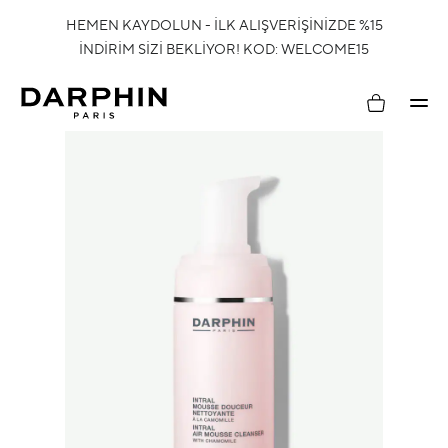
HEMEN KAYDOLUN - İLK ALIŞVERİŞİNİZDE %15
İNDİRİM SİZİ BEKLİYOR! KOD: WELCOME15
Hesabım