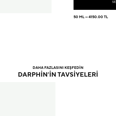
SE
50 ML
4150.00 TL
DAHA FAZLASINI KEŞFEDİN
DARPHIN’IN TAVSIYELERI