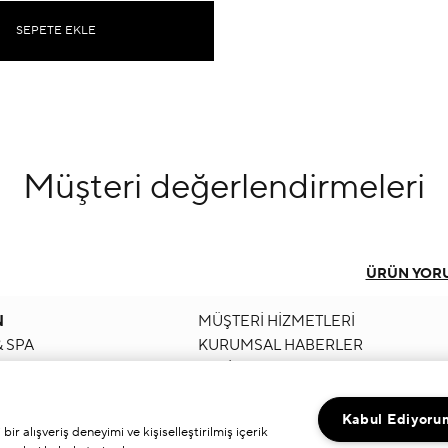
SEPETE EKLE
Müşteri
değerlendirmeleri
ÜRÜN YOR
N
MÜŞTERİ HİZMETLERİ
 SPA
KURUMSAL HABERLER
IZI BULUN
KARİYER
AKIMI YAPILAN
R
Kabul Ediyoru
r alışveriş deneyimi ve kişiselleştirilmiş içerik