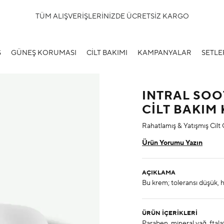
TÜM ALIŞVERİŞLERİNİZDE ÜCRETSİZ KARGO
S
GÜNEŞ KORUMASI
CİLT BAKIMI
KAMPANYALAR
SETLE
INTRAL SOO
CILT BAKIM
Rahatlamış & Yatışmış Cil
Ürün Yorumu Yazın
AÇIKLAMA
ÜRÜN İÇERIKLERI