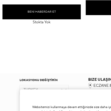
BENI HABERDAR ET
Stokta Yok
BIZE ULAŞI
LOKASYONU DEĞIŞTIRIN
ECZANE &
TURKEY
NOKTALARIM
VERSAY B
NOKTALA
Websitemizi kullanmaya devam ettiğinizde size daha iyi bi