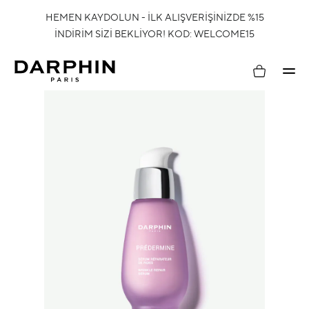
HEMEN KAYDOLUN - İLK ALIŞVERİŞİNİZDE %15
İNDİRİM SİZİ BEKLİYOR! KOD: WELCOME15
Hesabım