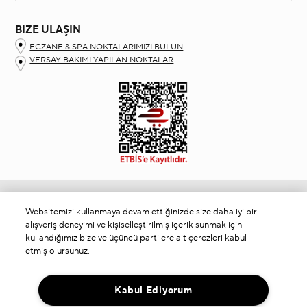
BIZE ULAŞIN
ECZANE & SPA NOKTALARIMIZI BULUN
VERSAY BAKIMI YAPILAN NOKTALAR
Müşteri Hizmetleri
Websitemizi kullanmaya devam ettiğinizde size daha iyi bir
Bizimle İletişime Geçin
alışveriş deneyimi ve kişiselleştirilmiş içerik sunmak için
KVKK Aydınlatma Metni
kullandığımız bize ve üçüncü partilere ait çerezleri kabul
etmiş olursunuz.
Siparişleriniz Hakkında
Şartlar&Koşullar
Gizlilik Politikası
Kabul Ediyorum
Çerezleri Yönet