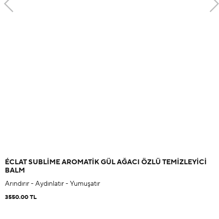
ÉCLAT SUBLIME AROMATIK GÜL AĞACI ÖZLÜ TEMIZLEYICI
BALM
Arındırır - Aydınlatır - Yumuşatır
3550.00 TL